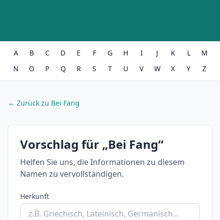
A
B
C
D
E
F
G
H
I
J
K
L
M
N
O
P
Q
R
S
T
U
V
W
X
Y
Z
← Zurück zu Bei Fang
Vorschlag für „Bei Fang“
Helfen Sie uns, die Informationen zu diesem
Namen zu vervollständigen.
Herkunft