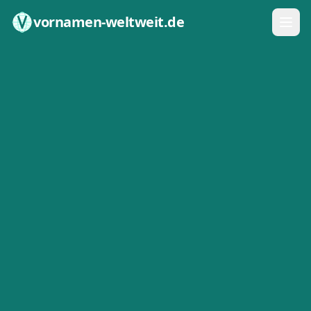
Zum Inhalt springen
vornamen-weltweit.de