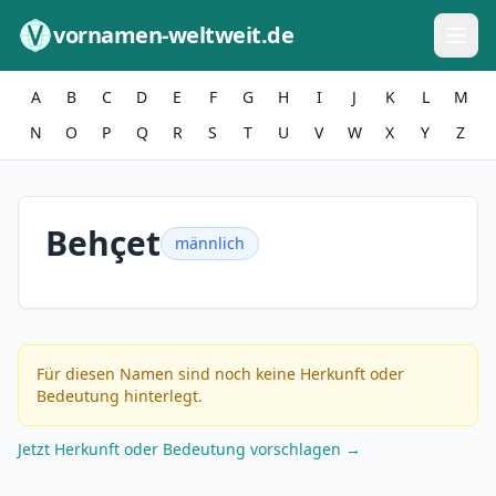
Zum Inhalt springen
vornamen-weltweit.de
A
B
C
D
E
F
G
H
I
J
K
L
M
N
O
P
Q
R
S
T
U
V
W
X
Y
Z
Behçet
männlich
Für diesen Namen sind noch keine Herkunft oder
Bedeutung hinterlegt.
Jetzt Herkunft oder Bedeutung vorschlagen →