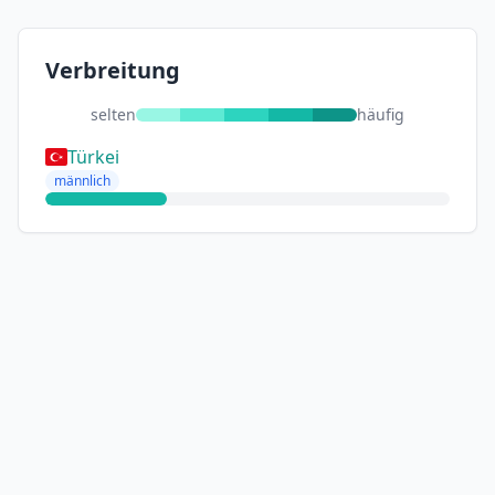
Verbreitung
selten
häufig
Türkei
männlich