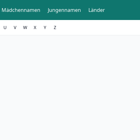
Mädchennamen
Jungennamen
Länder
U
V
W
X
Y
Z