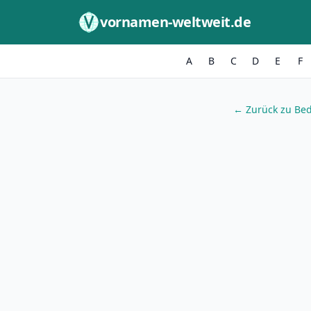
Zum Inhalt springen
vornamen-weltweit.de
A
B
C
D
E
F
← Zurück zu Be