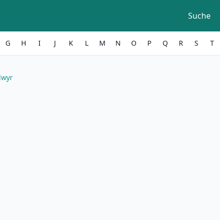
Suche
G
H
I
J
K
L
M
N
O
P
Q
R
S
T
dwyr