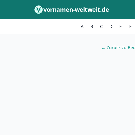
Zum Inhalt springen
vornamen-weltweit.de
A
B
C
D
E
F
← Zurück zu Be