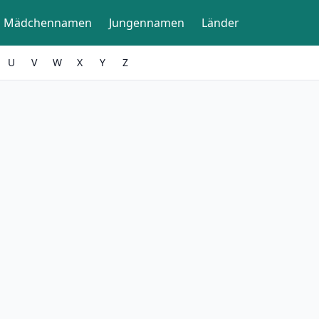
Mädchennamen
Jungennamen
Länder
U
V
W
X
Y
Z