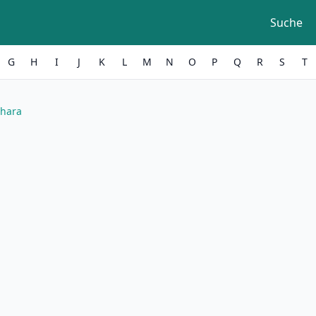
Suche
G
H
I
J
K
L
M
N
O
P
Q
R
S
T
chara