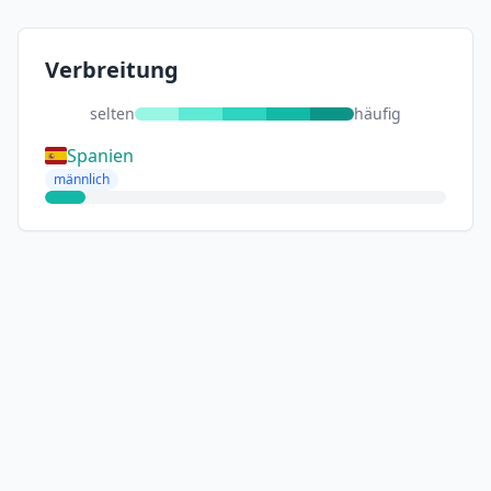
Verbreitung
selten
häufig
Spanien
männlich