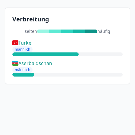
Verbreitung
selten
häufig
Türkei
männlich
Aserbaidschan
männlich