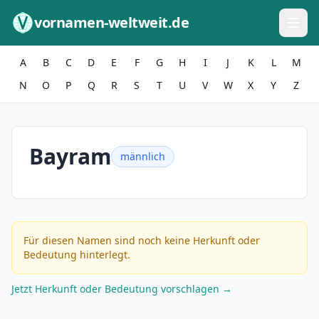
Zum Inhalt springen
vornamen-weltweit.de
A
B
C
D
E
F
G
H
I
J
K
L
M
N
O
P
Q
R
S
T
U
V
W
X
Y
Z
Bayram
männlich
Für diesen Namen sind noch keine Herkunft oder
Bedeutung hinterlegt.
Jetzt Herkunft oder Bedeutung vorschlagen →