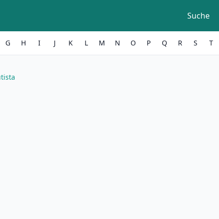
Suche
G
H
I
J
K
L
M
N
O
P
Q
R
S
T
tista