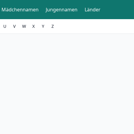
Mädchennamen
Jungennamen
Länder
U
V
W
X
Y
Z