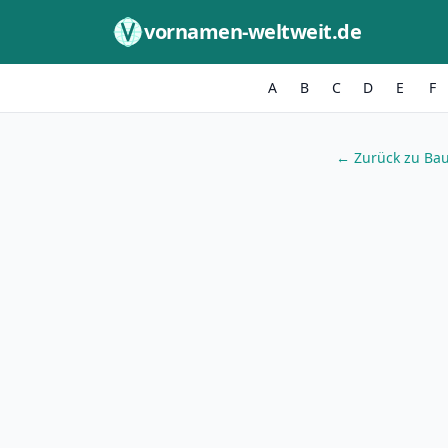
Zum Inhalt springen
vornamen-weltweit.de
A
B
C
D
E
F
← Zurück zu Bau