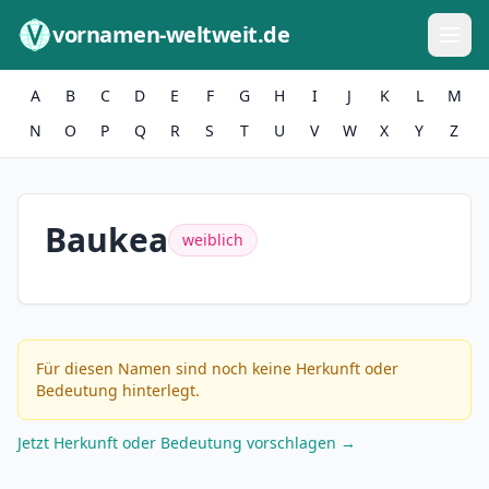
Zum Inhalt springen
vornamen-weltweit.de
A
B
C
D
E
F
G
H
I
J
K
L
M
N
O
P
Q
R
S
T
U
V
W
X
Y
Z
Baukea
weiblich
Für diesen Namen sind noch keine Herkunft oder
Bedeutung hinterlegt.
Jetzt Herkunft oder Bedeutung vorschlagen →