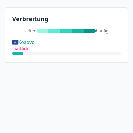
Verbreitung
selten
häufig
Kosovo
weiblich