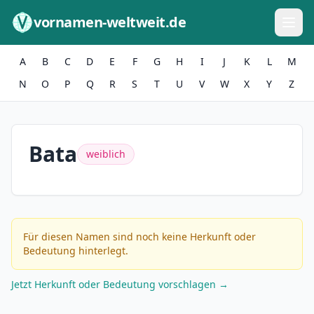
Zum Inhalt springen
vornamen-weltweit.de
A
B
C
D
E
F
G
H
I
J
K
L
M
N
O
P
Q
R
S
T
U
V
W
X
Y
Z
Bata
weiblich
Für diesen Namen sind noch keine Herkunft oder
Bedeutung hinterlegt.
Jetzt Herkunft oder Bedeutung vorschlagen →