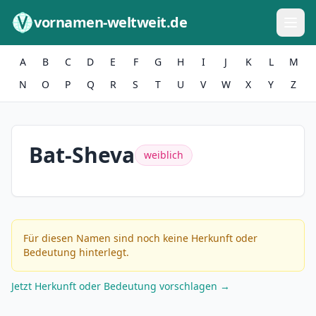
Zum Inhalt springen
vornamen-weltweit.de
A
B
C
D
E
F
G
H
I
J
K
L
M
N
O
P
Q
R
S
T
U
V
W
X
Y
Z
Bat-Sheva
weiblich
Für diesen Namen sind noch keine Herkunft oder
Bedeutung hinterlegt.
Jetzt Herkunft oder Bedeutung vorschlagen →