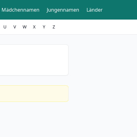
Mädchennamen
Jungennamen
Länder
U
V
W
X
Y
Z