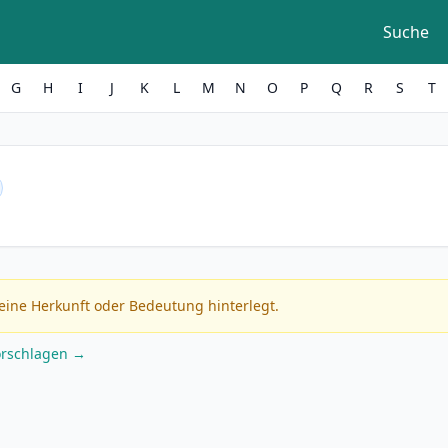
Suche
G
H
I
J
K
L
M
N
O
P
Q
R
S
T
eine Herkunft oder Bedeutung hinterlegt.
orschlagen →