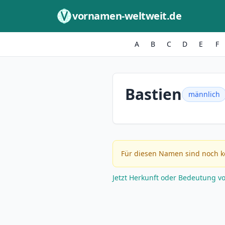
Zum Inhalt springen
vornamen-weltweit.de
A
B
C
D
E
F
Bastien
männlich
Für diesen Namen sind noch k
Jetzt Herkunft oder Bedeutung v