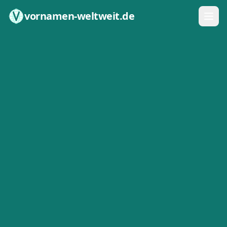
Zum Inhalt springen
vornamen-weltweit.de