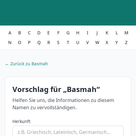
A
B
C
D
E
F
G
H
I
J
K
L
M
N
O
P
Q
R
S
T
U
V
W
X
Y
Z
← Zurück zu Basmah
Vorschlag für „Basmah“
Helfen Sie uns, die Informationen zu diesem
Namen zu vervollständigen.
Herkunft