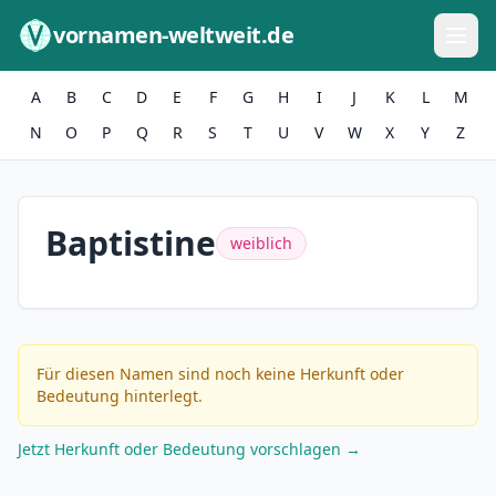
Zum Inhalt springen
vornamen-weltweit.de
A
B
C
D
E
F
G
H
I
J
K
L
M
N
O
P
Q
R
S
T
U
V
W
X
Y
Z
Baptistine
weiblich
Für diesen Namen sind noch keine Herkunft oder
Bedeutung hinterlegt.
Jetzt Herkunft oder Bedeutung vorschlagen →