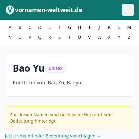
Zum Inhalt springen
vornamen-weltweit.de
A
B
C
D
E
F
G
H
I
J
K
L
M
N
O
P
Q
R
S
T
U
V
W
X
Y
Z
Bao Yu
unisex
Kurzform von:
Bao-Yu, Baoyu
Für diesen Namen sind noch keine Herkunft oder
Bedeutung hinterlegt.
Jetzt Herkunft oder Bedeutung vorschlagen →