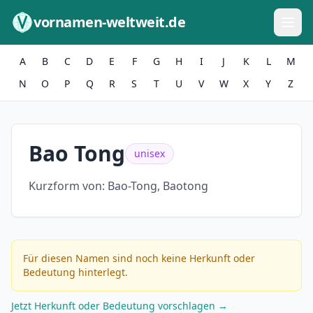
Zum Inhalt springen
vornamen-weltweit.de
A
B
C
D
E
F
G
H
I
J
K
L
M
N
O
P
Q
R
S
T
U
V
W
X
Y
Z
Bao Tong
unisex
Kurzform von:
Bao-Tong, Baotong
Für diesen Namen sind noch keine Herkunft oder
Bedeutung hinterlegt.
Jetzt Herkunft oder Bedeutung vorschlagen →