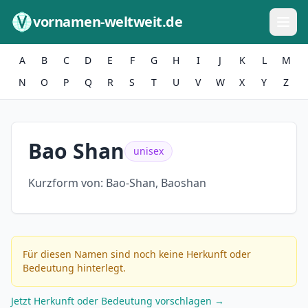
Zum Inhalt springen
vornamen-weltweit.de
A
B
C
D
E
F
G
H
I
J
K
L
M
N
O
P
Q
R
S
T
U
V
W
X
Y
Z
Bao Shan
unisex
Kurzform von:
Bao-Shan, Baoshan
Für diesen Namen sind noch keine Herkunft oder
Bedeutung hinterlegt.
Jetzt Herkunft oder Bedeutung vorschlagen →