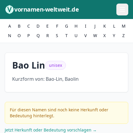
Zum Inhalt springen
vornamen-weltweit.de
A
B
C
D
E
F
G
H
I
J
K
L
M
N
O
P
Q
R
S
T
U
V
W
X
Y
Z
Bao Lin
unisex
Kurzform von:
Bao-Lin, Baolin
Für diesen Namen sind noch keine Herkunft oder
Bedeutung hinterlegt.
Jetzt Herkunft oder Bedeutung vorschlagen →