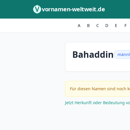
Zum Inhalt springen
vornamen-weltweit.de
A
B
C
D
E
F
Bahaddin
männl
Für diesen Namen sind noch k
Jetzt Herkunft oder Bedeutung v