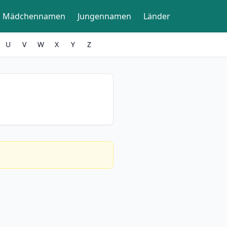
Mädchennamen
Jungennamen
Länder
U
V
W
X
Y
Z