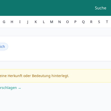
Suche
G
H
I
J
K
L
M
N
O
P
Q
R
S
T
ich
eine Herkunft oder Bedeutung hinterlegt.
orschlagen →