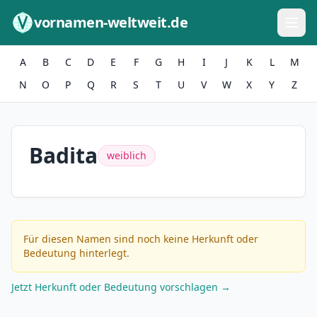
Zum Inhalt springen
vornamen-weltweit.de
A
B
C
D
E
F
G
H
I
J
K
L
M
N
O
P
Q
R
S
T
U
V
W
X
Y
Z
Badita
weiblich
Für diesen Namen sind noch keine Herkunft oder
Bedeutung hinterlegt.
Jetzt Herkunft oder Bedeutung vorschlagen →