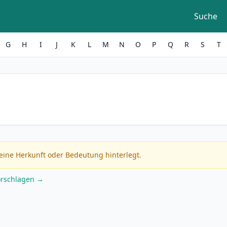
Suche
G
H
I
J
K
L
M
N
O
P
Q
R
S
T
eine Herkunft oder Bedeutung hinterlegt.
orschlagen →