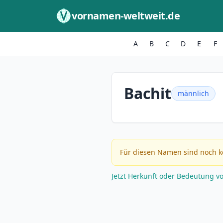
Zum Inhalt springen
vornamen-weltweit.de
A
B
C
D
E
F
Bachit
männlich
Für diesen Namen sind noch k
Jetzt Herkunft oder Bedeutung v