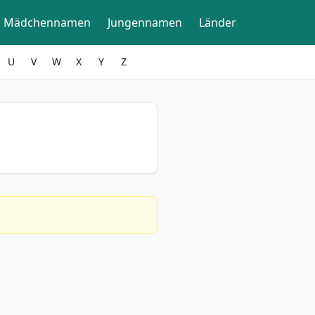
Mädchennamen
Jungennamen
Länder
U
V
W
X
Y
Z