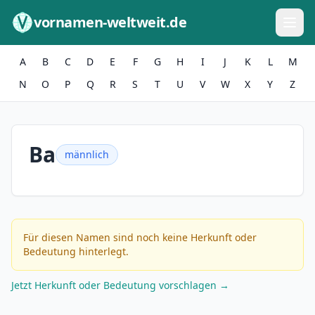
Zum Inhalt springen
vornamen-weltweit.de
A
B
C
D
E
F
G
H
I
J
K
L
M
N
O
P
Q
R
S
T
U
V
W
X
Y
Z
Ba
männlich
Für diesen Namen sind noch keine Herkunft oder
Bedeutung hinterlegt.
Jetzt Herkunft oder Bedeutung vorschlagen →