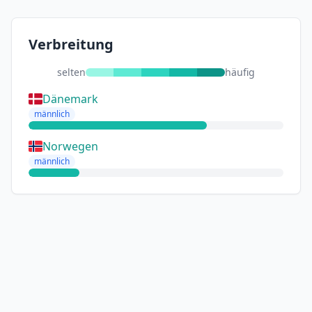
Verbreitung
selten
häufig
Dänemark
männlich
Norwegen
männlich