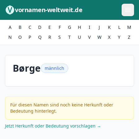
Zum Inhalt springen
vornamen-weltweit.de
A
B
C
D
E
F
G
H
I
J
K
L
M
N
O
P
Q
R
S
T
U
V
W
X
Y
Z
Børge
männlich
Für diesen Namen sind noch keine Herkunft oder
Bedeutung hinterlegt.
Jetzt Herkunft oder Bedeutung vorschlagen →