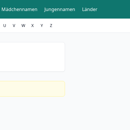
Mädchennamen
Jungennamen
Länder
U
V
W
X
Y
Z