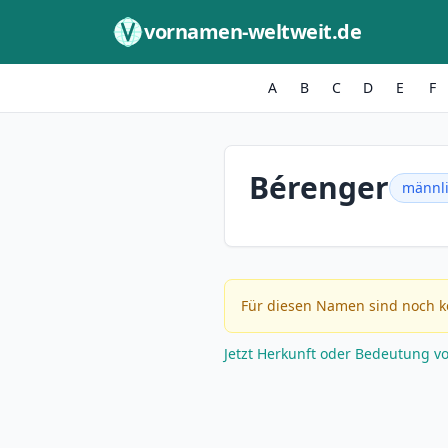
Zum Inhalt springen
vornamen-weltweit.de
A
B
C
D
E
F
Bérenger
männl
Für diesen Namen sind noch k
Jetzt Herkunft oder Bedeutung v