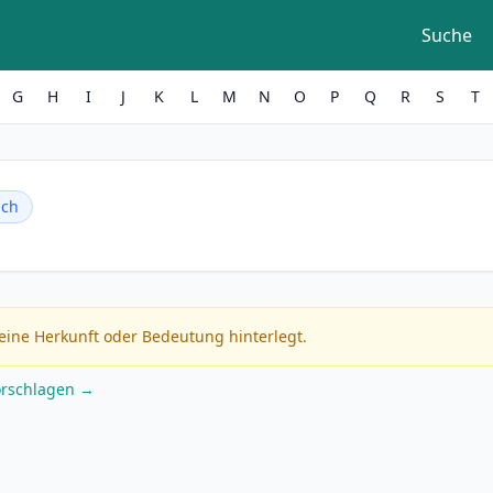
Suche
G
H
I
J
K
L
M
N
O
P
Q
R
S
T
ich
eine Herkunft oder Bedeutung hinterlegt.
orschlagen →