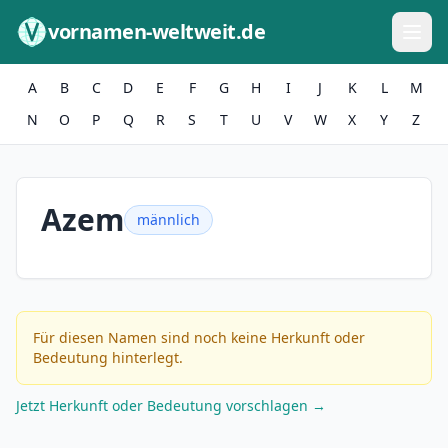
Zum Inhalt springen
vornamen-weltweit.de
A
B
C
D
E
F
G
H
I
J
K
L
M
N
O
P
Q
R
S
T
U
V
W
X
Y
Z
Azem
männlich
Für diesen Namen sind noch keine Herkunft oder
Bedeutung hinterlegt.
Jetzt Herkunft oder Bedeutung vorschlagen →