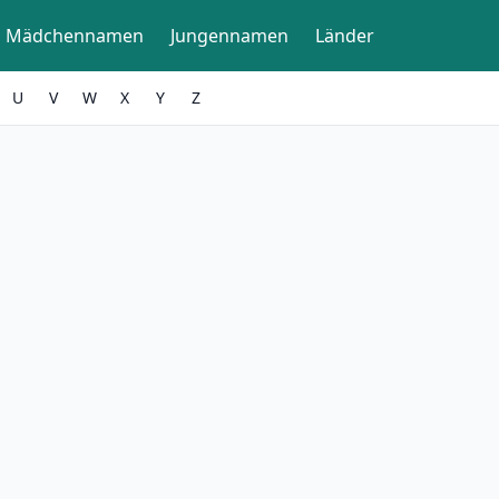
Mädchennamen
Jungennamen
Länder
U
V
W
X
Y
Z