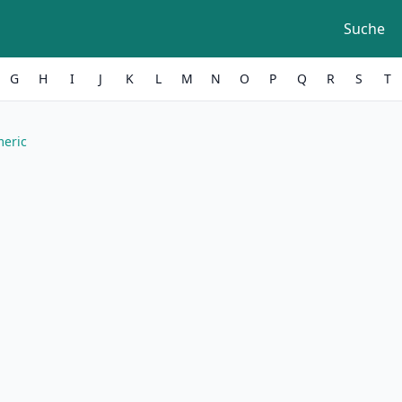
Suche
G
H
I
J
K
L
M
N
O
P
Q
R
S
T
meric