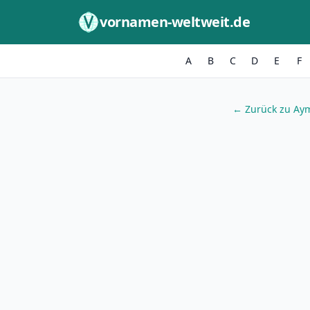
Zum Inhalt springen
vornamen-weltweit.de
A
B
C
D
E
F
← Zurück zu Ay