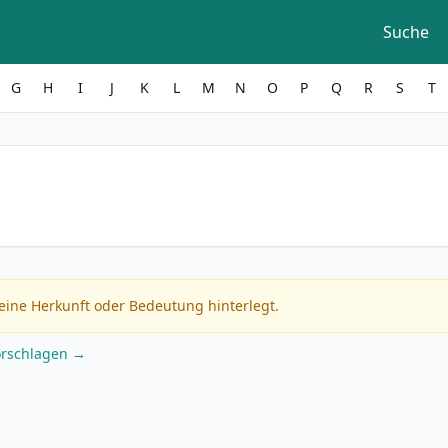
Suche
G
H
I
J
K
L
M
N
O
P
Q
R
S
T
eine Herkunft oder Bedeutung hinterlegt.
orschlagen →