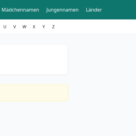
Mädchennamen
Jungennamen
Länder
U
V
W
X
Y
Z