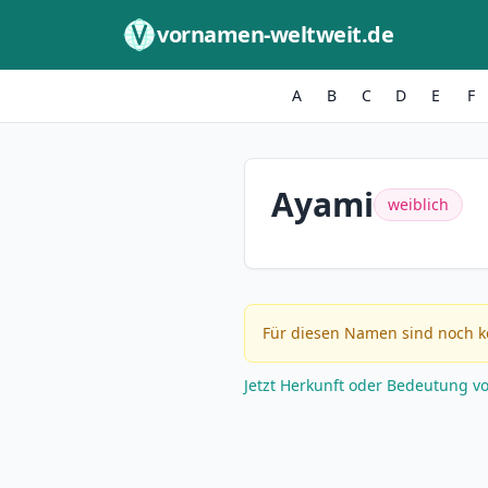
Zum Inhalt springen
vornamen-weltweit.de
A
B
C
D
E
F
Ayami
weiblich
Für diesen Namen sind noch k
Jetzt Herkunft oder Bedeutung v