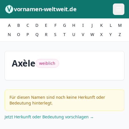
Zum Inhalt springen
vornamen-weltweit.de
A
B
C
D
E
F
G
H
I
J
K
L
M
N
O
P
Q
R
S
T
U
V
W
X
Y
Z
Axèle
weiblich
Für diesen Namen sind noch keine Herkunft oder
Bedeutung hinterlegt.
Jetzt Herkunft oder Bedeutung vorschlagen →