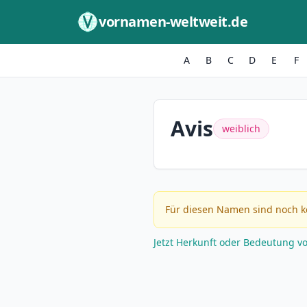
Zum Inhalt springen
vornamen-weltweit.de
A
B
C
D
E
F
Avis
weiblich
Für diesen Namen sind noch k
Jetzt Herkunft oder Bedeutung v