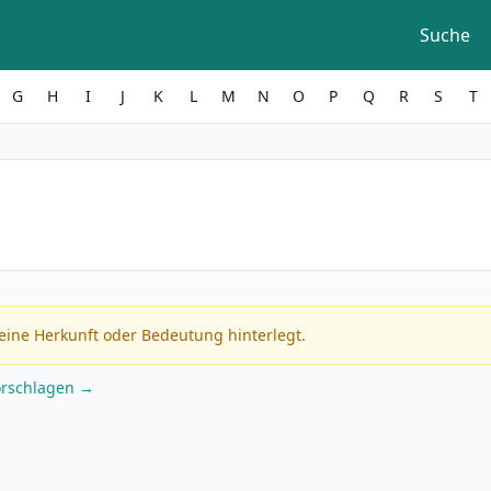
Suche
G
H
I
J
K
L
M
N
O
P
Q
R
S
T
eine Herkunft oder Bedeutung hinterlegt.
orschlagen →