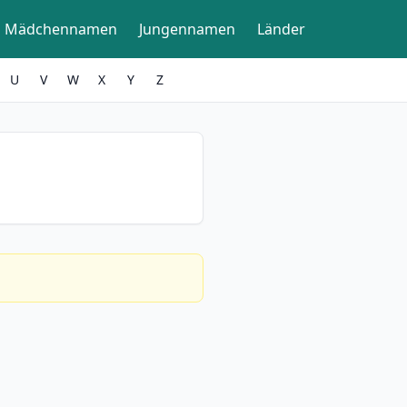
Mädchennamen
Jungennamen
Länder
U
V
W
X
Y
Z