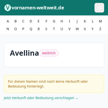
Zum Inhalt springen
vornamen-weltweit.de
A
B
C
D
E
F
G
H
I
J
K
L
M
N
O
P
Q
R
S
T
U
V
W
X
Y
Z
Avellina
weiblich
Für diesen Namen sind noch keine Herkunft oder
Bedeutung hinterlegt.
Jetzt Herkunft oder Bedeutung vorschlagen →