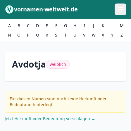
Zum Inhalt springen
vornamen-weltweit.de
A
B
C
D
E
F
G
H
I
J
K
L
M
N
O
P
Q
R
S
T
U
V
W
X
Y
Z
Avdotja
weiblich
Für diesen Namen sind noch keine Herkunft oder
Bedeutung hinterlegt.
Jetzt Herkunft oder Bedeutung vorschlagen →