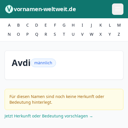
Zum Inhalt springen
vornamen-weltweit.de
A
B
C
D
E
F
G
H
I
J
K
L
M
N
O
P
Q
R
S
T
U
V
W
X
Y
Z
Avdi
männlich
Für diesen Namen sind noch keine Herkunft oder
Bedeutung hinterlegt.
Jetzt Herkunft oder Bedeutung vorschlagen →