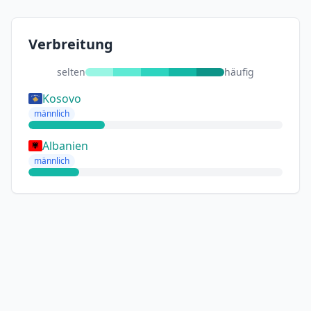
Verbreitung
selten
häufig
Kosovo
männlich
Albanien
männlich