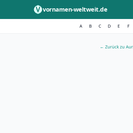
Zum Inhalt springen
vornamen-weltweit.de
A
B
C
D
E
F
← Zurück zu Aur