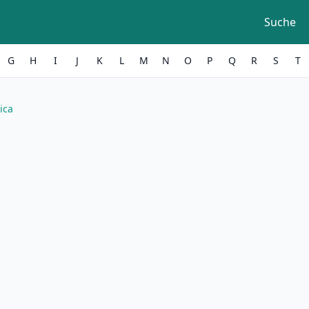
Suche
G
H
I
J
K
L
M
N
O
P
Q
R
S
T
ica