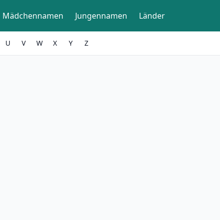
Mädchennamen
Jungennamen
Länder
U
V
W
X
Y
Z