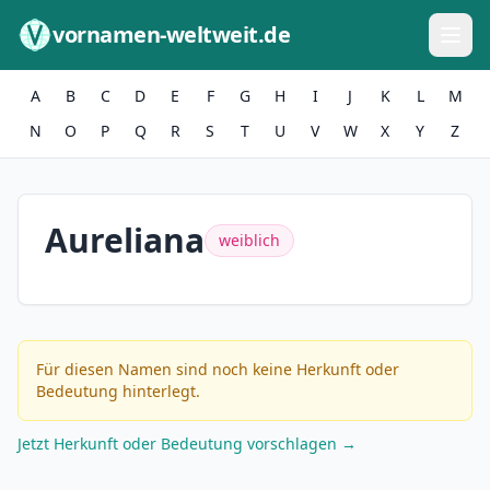
Zum Inhalt springen
vornamen-weltweit.de
A
B
C
D
E
F
G
H
I
J
K
L
M
N
O
P
Q
R
S
T
U
V
W
X
Y
Z
Aureliana
weiblich
Für diesen Namen sind noch keine Herkunft oder
Bedeutung hinterlegt.
Jetzt Herkunft oder Bedeutung vorschlagen →