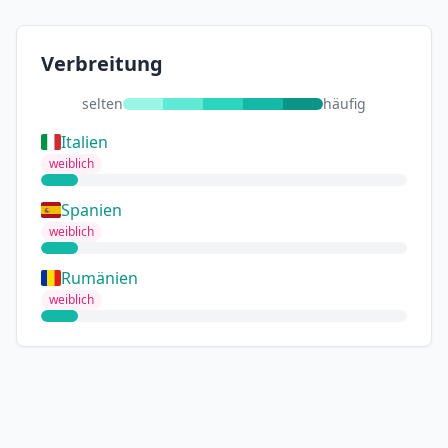
Verbreitung
selten
häufig
Italien
weiblich
Spanien
weiblich
Rumänien
weiblich