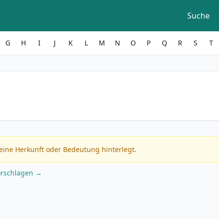
Suche
G
H
I
J
K
L
M
N
O
P
Q
R
S
T
eine Herkunft oder Bedeutung hinterlegt.
orschlagen →