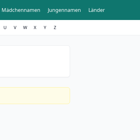
Mädchennamen
Jungennamen
Länder
U
V
W
X
Y
Z