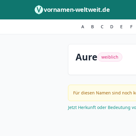
Zum Inhalt springen
vornamen-weltweit.de
A
B
C
D
E
F
Aure
weiblich
Für diesen Namen sind noch k
Jetzt Herkunft oder Bedeutung v