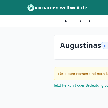
Zum Inhalt springen
vornamen-weltweit.de
A
B
C
D
E
F
Augustinas
mä
Für diesen Namen sind noch k
Jetzt Herkunft oder Bedeutung v