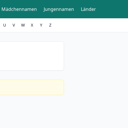
Mädchennamen
Jungennamen
Länder
U
V
W
X
Y
Z