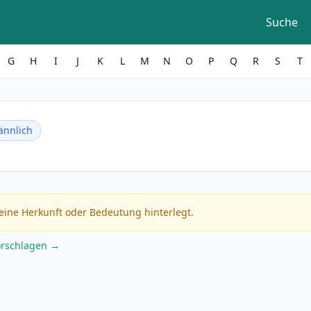
Suche
G
H
I
J
K
L
M
N
O
P
Q
R
S
T
nnlich
eine Herkunft oder Bedeutung hinterlegt.
orschlagen →