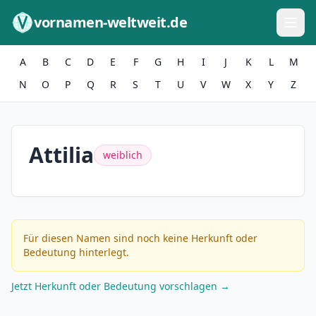
Zum Inhalt springen
vornamen-weltweit.de
A
B
C
D
E
F
G
H
I
J
K
L
M
N
O
P
Q
R
S
T
U
V
W
X
Y
Z
Attilia
weiblich
Für diesen Namen sind noch keine Herkunft oder
Bedeutung hinterlegt.
Jetzt Herkunft oder Bedeutung vorschlagen →