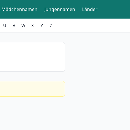
Mädchennamen
Jungennamen
Länder
U
V
W
X
Y
Z