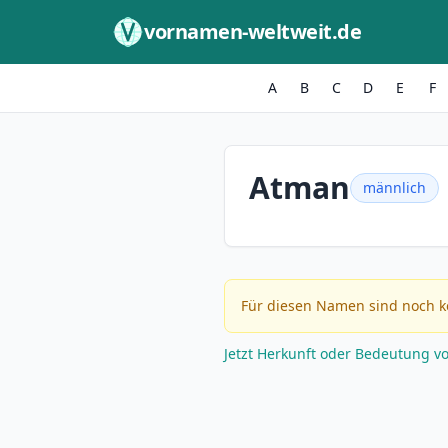
Zum Inhalt springen
vornamen-weltweit.de
A
B
C
D
E
F
Atman
männlich
Für diesen Namen sind noch k
Jetzt Herkunft oder Bedeutung v