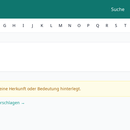
Suche
G
H
I
J
K
L
M
N
O
P
Q
R
S
T
eine Herkunft oder Bedeutung hinterlegt.
orschlagen →