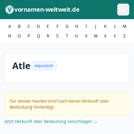
Zum Inhalt springen
vornamen-weltweit.de
A
B
C
D
E
F
G
H
I
J
K
L
M
N
O
P
Q
R
S
T
U
V
W
X
Y
Z
Atle
männlich
Für diesen Namen sind noch keine Herkunft oder
Bedeutung hinterlegt.
Jetzt Herkunft oder Bedeutung vorschlagen →