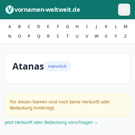
Zum Inhalt springen
vornamen-weltweit.de
A
B
C
D
E
F
G
H
I
J
K
L
M
N
O
P
Q
R
S
T
U
V
W
X
Y
Z
Atanas
männlich
Für diesen Namen sind noch keine Herkunft oder
Bedeutung hinterlegt.
Jetzt Herkunft oder Bedeutung vorschlagen →