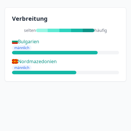
Verbreitung
selten
häufig
Bulgarien
männlich
Nordmazedonien
männlich