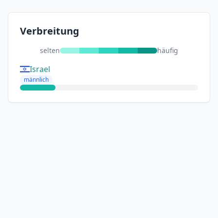
Verbreitung
selten
häufig
Israel
männlich