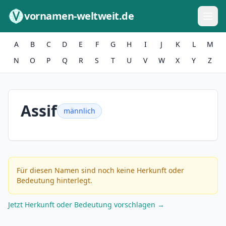
Zum Inhalt springen
vornamen-weltweit.de
A
B
C
D
E
F
G
H
I
J
K
L
M
N
O
P
Q
R
S
T
U
V
W
X
Y
Z
Assif
männlich
Für diesen Namen sind noch keine Herkunft oder
Bedeutung hinterlegt.
Jetzt Herkunft oder Bedeutung vorschlagen →