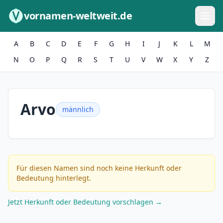
Zum Inhalt springen
vornamen-weltweit.de
A
B
C
D
E
F
G
H
I
J
K
L
M
N
O
P
Q
R
S
T
U
V
W
X
Y
Z
Arvo
männlich
Für diesen Namen sind noch keine Herkunft oder
Bedeutung hinterlegt.
Jetzt Herkunft oder Bedeutung vorschlagen →