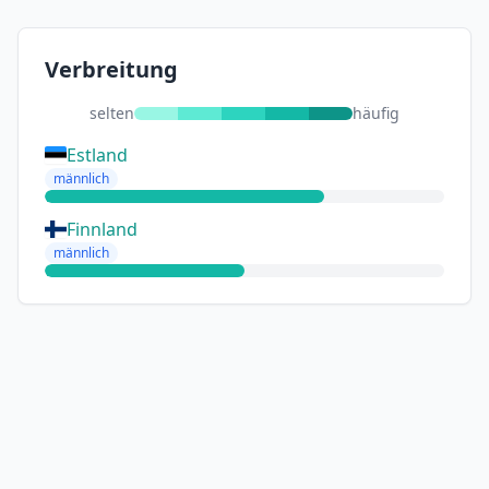
Verbreitung
selten
häufig
Estland
männlich
Finnland
männlich