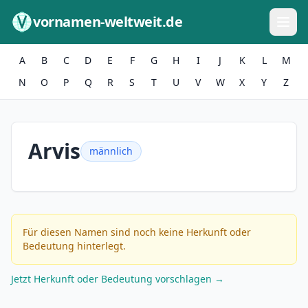
Zum Inhalt springen
vornamen-weltweit.de
A
B
C
D
E
F
G
H
I
J
K
L
M
N
O
P
Q
R
S
T
U
V
W
X
Y
Z
Arvis
männlich
Für diesen Namen sind noch keine Herkunft oder
Bedeutung hinterlegt.
Jetzt Herkunft oder Bedeutung vorschlagen →