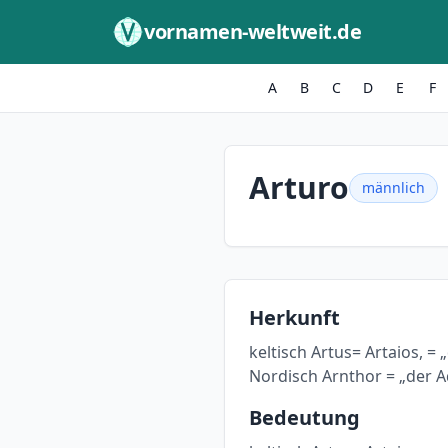
Zum Inhalt springen
vornamen-weltweit.de
A
B
C
D
E
F
Arturo
männlich
Herkunft
keltisch Artus= Artaios, =
Nordisch Arnthor = „der A
Bedeutung