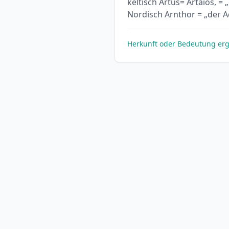
keltisch Artus= Artaios, =
Nordisch Arnthor = „der A
Herkunft oder Bedeutung er