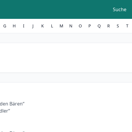
Suche
G
H
I
J
K
L
M
N
O
P
Q
R
S
T
 „den Bären“
dler“