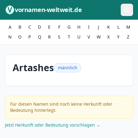
Zum Inhalt springen
vornamen-weltweit.de
A
B
C
D
E
F
G
H
I
J
K
L
M
N
O
P
Q
R
S
T
U
V
W
X
Y
Z
Artashes
männlich
Für diesen Namen sind noch keine Herkunft oder
Bedeutung hinterlegt.
Jetzt Herkunft oder Bedeutung vorschlagen →