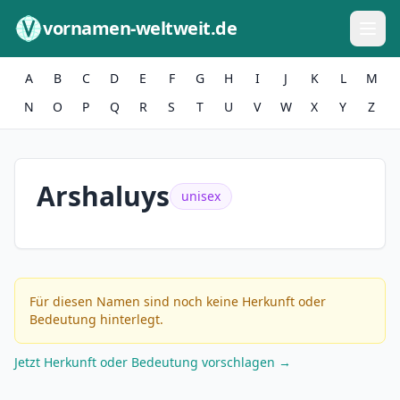
Zum Inhalt springen
vornamen-weltweit.de
A
B
C
D
E
F
G
H
I
J
K
L
M
N
O
P
Q
R
S
T
U
V
W
X
Y
Z
Arshaluys
unisex
Für diesen Namen sind noch keine Herkunft oder
Bedeutung hinterlegt.
Jetzt Herkunft oder Bedeutung vorschlagen →