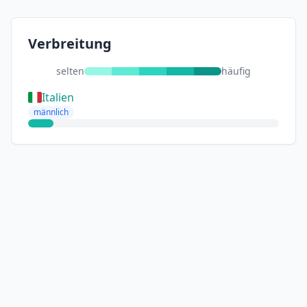
Verbreitung
selten
häufig
Italien
männlich