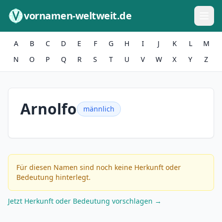
Zum Inhalt springen
vornamen-weltweit.de
A
B
C
D
E
F
G
H
I
J
K
L
M
N
O
P
Q
R
S
T
U
V
W
X
Y
Z
Arnolfo
männlich
Für diesen Namen sind noch keine Herkunft oder
Bedeutung hinterlegt.
Jetzt Herkunft oder Bedeutung vorschlagen →