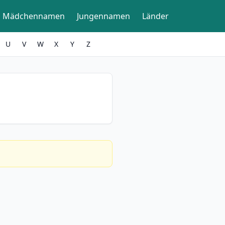
Mädchennamen
Jungennamen
Länder
U
V
W
X
Y
Z