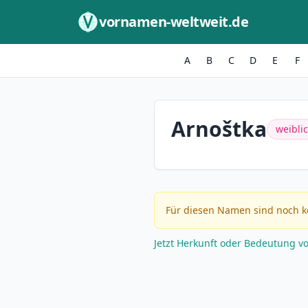
Zum Inhalt springen
vornamen-weltweit.de
A
B
C
D
E
F
Arnoštka
weibli
Für diesen Namen sind noch k
Jetzt Herkunft oder Bedeutung v