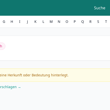
Suche
G
H
I
J
K
L
M
N
O
P
Q
R
S
T
ch
eine Herkunft oder Bedeutung hinterlegt.
orschlagen →