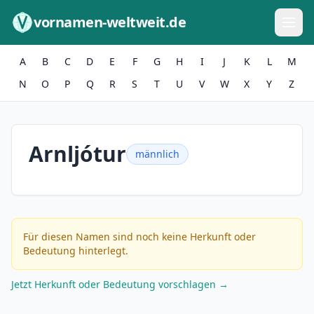
Zum Inhalt springen
vornamen-weltweit.de
A
B
C
D
E
F
G
H
I
J
K
L
M
N
O
P
Q
R
S
T
U
V
W
X
Y
Z
Arnljótur
männlich
Für diesen Namen sind noch keine Herkunft oder
Bedeutung hinterlegt.
Jetzt Herkunft oder Bedeutung vorschlagen →