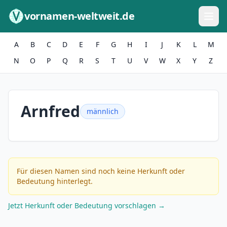
Zum Inhalt springen
vornamen-weltweit.de
A
B
C
D
E
F
G
H
I
J
K
L
M
N
O
P
Q
R
S
T
U
V
W
X
Y
Z
Arnfred
männlich
Für diesen Namen sind noch keine Herkunft oder
Bedeutung hinterlegt.
Jetzt Herkunft oder Bedeutung vorschlagen →