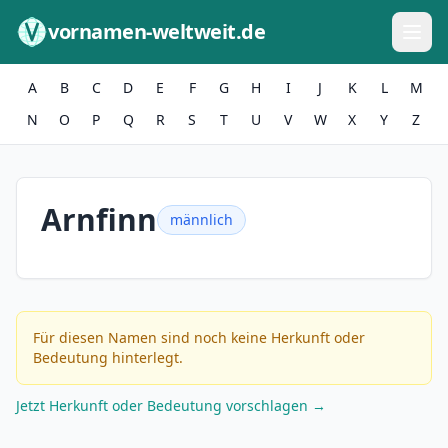
Zum Inhalt springen
vornamen-weltweit.de
A
B
C
D
E
F
G
H
I
J
K
L
M
N
O
P
Q
R
S
T
U
V
W
X
Y
Z
Arnfinn
männlich
Für diesen Namen sind noch keine Herkunft oder
Bedeutung hinterlegt.
Jetzt Herkunft oder Bedeutung vorschlagen →